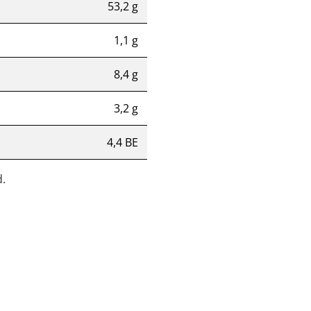
53,2 g
1,1 g
8,4 g
3,2 g
4,4 BE
.