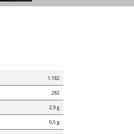
1.182
282
2,9 g
0,5 g