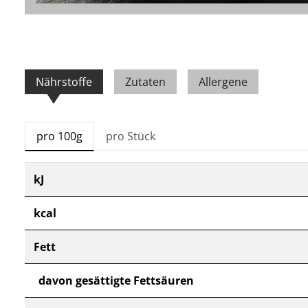
Nährstoffe
Zutaten
Allergene
pro 100g
pro Stück
kJ
kcal
Fett
davon gesättigte Fettsäuren