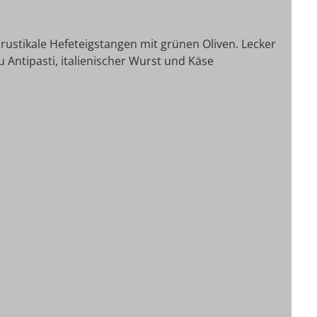
, rustikale Hefeteigstangen mit grünen Oliven. Lecker
 Antipasti, italienischer Wurst und Käse