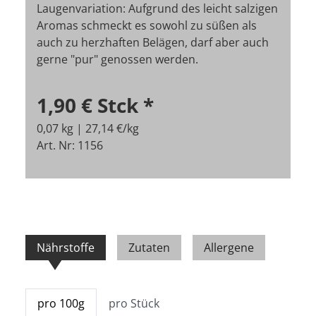
Laugenvariation: Aufgrund des leicht salzigen
Aromas schmeckt es sowohl zu süßen als
auch zu herzhaften Belägen, darf aber auch
gerne "pur" genossen werden.
1,90 €
Stck
*
0,07 kg | 27,14 €/kg
Art. Nr: 1156
Nährstoffe
Zutaten
Allergene
pro 100g
pro Stück