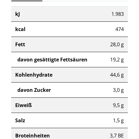
kJ
1.983
kcal
474
Fett
28,0 g
davon gesättigte Fettsäuren
19,2 g
Kohlenhydrate
44,6 g
davon Zucker
3,0 g
Eiweiß
9,5 g
Salz
1,5 g
Broteinheiten
3,7 BE