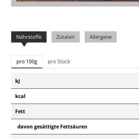
Nährstoffe
Zutaten
Allergene
pro 100g
pro Stück
kJ
kcal
Fett
davon gesättigte Fettsäuren