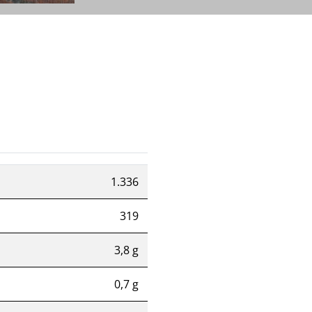
1.336
319
3,8 g
0,7 g