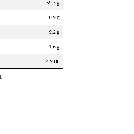
59,3 g
0,9 g
9,2 g
1,6 g
4,9 BE
.