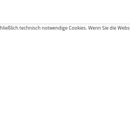
ließlich technisch notwendige Cookies. Wenn Sie die Websi
Produkte bestellen
Produkte
Zahlungsbedingungen &
Brote
Brötchen
Süßes
Versand
Imbiss & Snacks
Torten
Widerrufsrecht
Frühstück