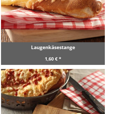
Laugenkäsestange
1,60 € *