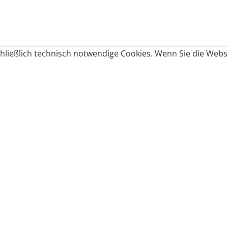
ließlich technisch notwendige Cookies. Wenn Sie die Websi
Produkte bestellen
Produkte
Zahlungsbedingungen &
Brote
Brötchen
Süßes
Versand
Imbiss & Snacks
Torten
Widerrufsrecht