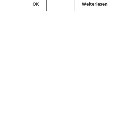
OK
Weiterlesen
Service
Filialfinder
Kontakt
FAQ
Produkte bestellen