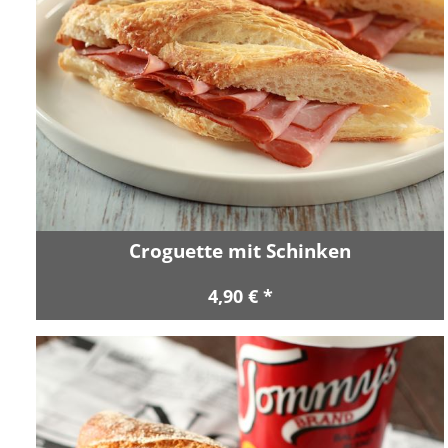
Croguette mit Schinken
4,90 € *