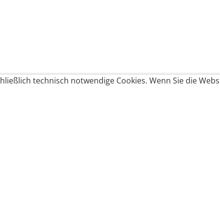
ließlich technisch notwendige Cookies. Wenn Sie die Websi
Produkte bestellen
Produkte
Zahlungsbedingungen &
Brote
Brötchen
Süßes