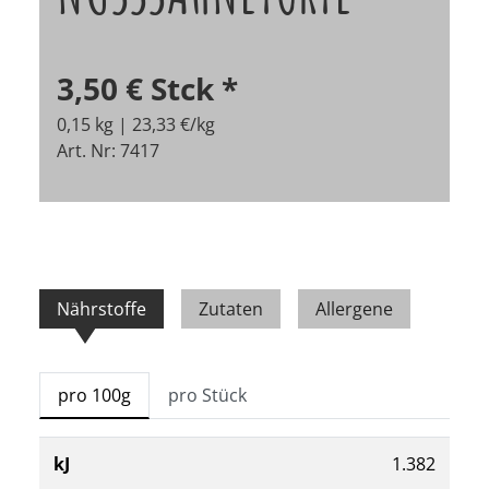
3,50 €
Stck
*
0,15 kg | 23,33 €/kg
Art. Nr: 7417
Nährstoffe
Zutaten
Allergene
pro 100g
pro Stück
kJ
1.382