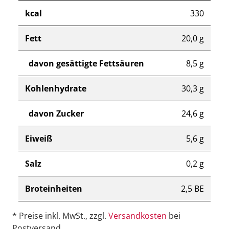
kcal
330
Fett
20,0 g
davon gesättigte Fettsäuren
8,5 g
Kohlenhydrate
30,3 g
davon Zucker
24,6 g
Eiweiß
5,6 g
Salz
0,2 g
Broteinheiten
2,5 BE
* Preise inkl. MwSt., zzgl.
Versandkosten
bei
Postversand.