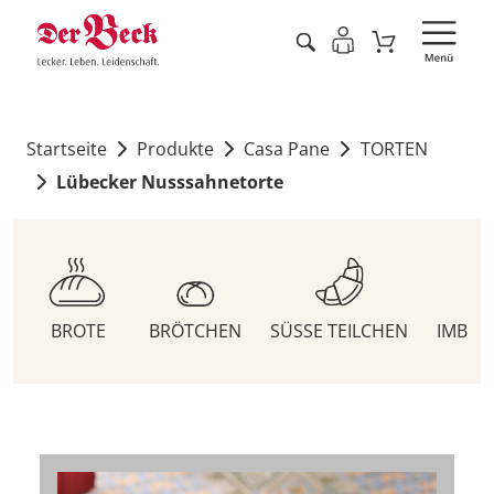
Startseite
Produkte
Casa Pane
TORTEN
Lübecker Nusssahnetorte
BROTE
BRÖTCHEN
SÜSSE TEILCHEN
IMBIS