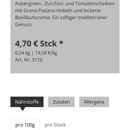
Auberginen-, Zucchini- und Tomatenscheiben
mit Grana Padano-Hobeln und leckerer
Basilikumcreme. Ein saftiger mediterraner
Genuss.
4,70 €
Stck
*
0,24 kg | 19,58 €/kg
Art. Nr: 3110
Nährstoffe
Zutaten
Allergene
pro 100g
pro Stück