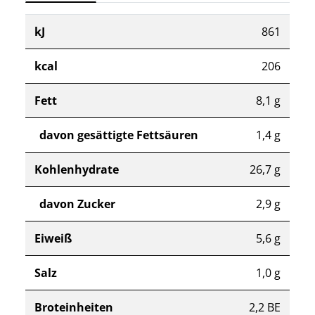
kJ
861
kcal
206
Fett
8,1 g
davon gesättigte Fettsäuren
1,4 g
Kohlenhydrate
26,7 g
davon Zucker
2,9 g
Eiweiß
5,6 g
Salz
1,0 g
Broteinheiten
2,2 BE