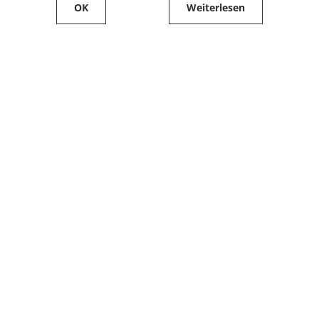
OK
Weiterlesen
Service
Filialfinder
Kontakt
FAQ
Produkte bestellen