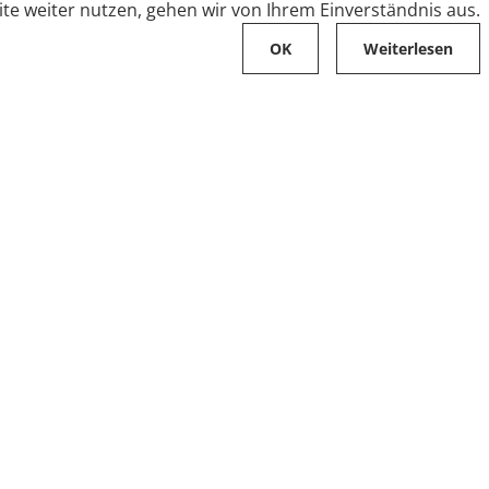
te weiter nutzen, gehen wir von Ihrem Einverständnis aus.
OK
Weiterlesen
Karriere
Folge uns auf
Stellenangebote
Ausbildung
Zahlungsarten