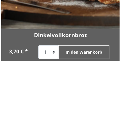
Dinkelvollkornbrot
3,70 € *
In den Warenkorb