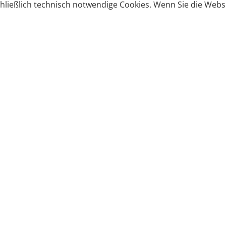
ließlich technisch notwendige Cookies. Wenn Sie die Websi
Produkte bestellen
Produkte
Zahlungsbedingungen &
Brote
Brötchen
Süßes
Versand
Imbiss & Snacks
Torten
Widerrufsrecht
Frühstück