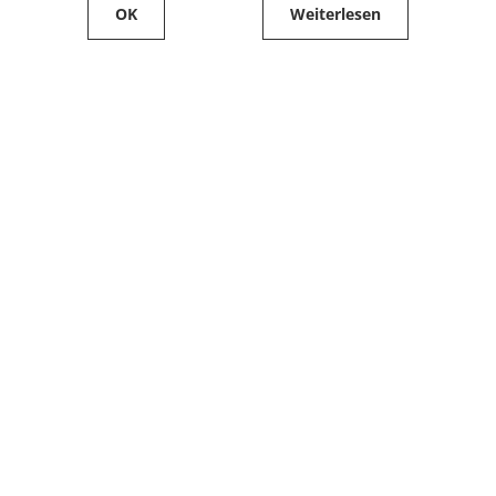
OK
Weiterlesen
Service
Filialfinder
Kontakt
FAQ
Produkte bestellen