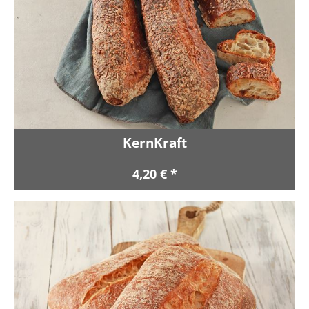
KernKraft
4,20 € *