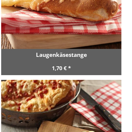
Laugenkäsestange
1,70 € *