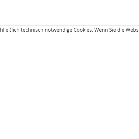
ließlich technisch notwendige Cookies. Wenn Sie die Websi
Produkte bestellen
Produkte
Zahlungsbedingungen &
Brote
Brötchen
Süßes
Versand
Imbiss & Snacks
Torten
Widerrufsrecht
Frühstück