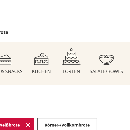
rote
S & SNACKS
KUCHEN
TORTEN
SALATE/BOWLS
Weißbrote
Körner-/Vollkornbrote