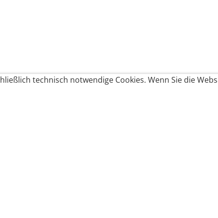
ließlich technisch notwendige Cookies. Wenn Sie die Websi
Produkte bestellen
Produkte
Zahlungsbedingungen &
Brote
Brötchen
Süßes