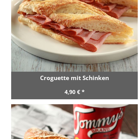
Croguette mit Schinken
4,90 € *