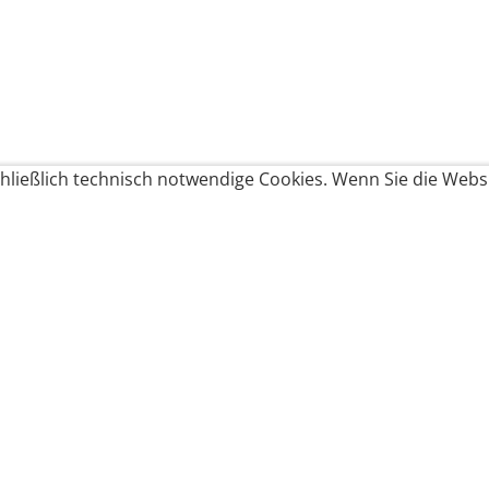
ließlich technisch notwendige Cookies. Wenn Sie die Websi
Produkte bestellen
Produkte
Zahlungsbedingungen &
Brote
Brötchen
Süßes