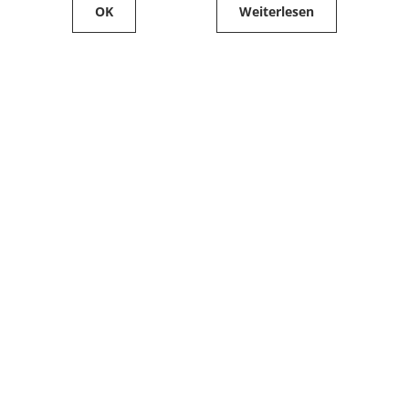
OK
Weiterlesen
Service
Filialfinder
Kontakt
FAQ
Produkte bestellen