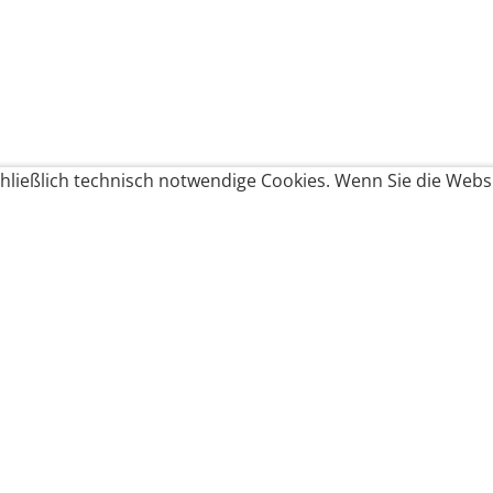
ließlich technisch notwendige Cookies. Wenn Sie die Websi
Produkte bestellen
Produkte
Zahlungsbedingungen &
Brote
Brötchen
Süßes