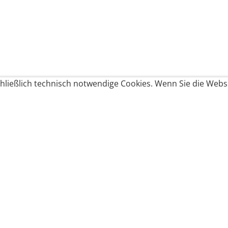
ließlich technisch notwendige Cookies. Wenn Sie die Websi
Produkte bestellen
Produkte
Zahlungsbedingungen &
Brote
Brötchen
Süßes