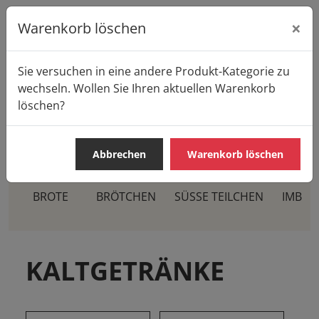
×
Warenkorb löschen
Sie versuchen in eine andere Produkt-Kategorie zu
Startseite
Produkte
Casa Pane
wechseln. Wollen Sie Ihren aktuellen Warenkorb
KALTGETRÄNKE
Kaltgetränke mit Milch
löschen?
Abbrechen
Warenkorb löschen
BROTE
BRÖTCHEN
SÜSSE TEILCHEN
IMBIS
KALTGETRÄNKE