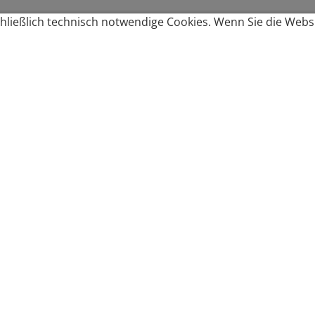
ließlich technisch notwendige Cookies. Wenn Sie die Websi
Produkte bestellen
Produkte
Zahlungsbedingungen &
Brote
Brötchen
Süßes
Versand
Imbiss & Snacks
Torten
Widerrufsrecht
Frühstück