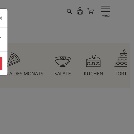
×
.
 PASTA DES MONATS
SALATE
KUCHEN
TORTEN