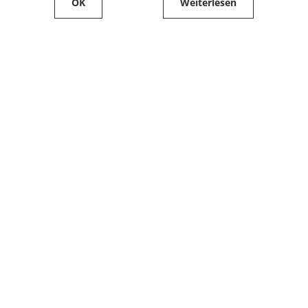
OK
Weiterlesen
Service
Filialfinder
Kontakt
FAQ
Produkte bestellen