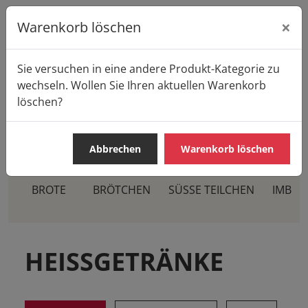
×
Warenkorb löschen
Sie versuchen in eine andere Produkt-Kategorie zu
Startseite
Produkte
Casa Pane
wechseln. Wollen Sie Ihren aktuellen Warenkorb
HEISSGETRÄNKE
Kaffee
löschen?
Abbrechen
Warenkorb löschen
BROTE
BRÖTCHEN
SÜSSE TEILCHEN
IMBIS
HEISSGETRÄNKE