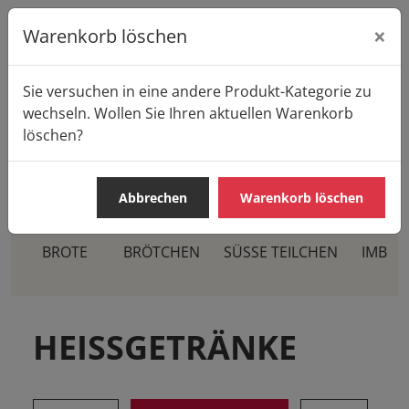
×
Warenkorb löschen
Sie versuchen in eine andere Produkt-Kategorie zu
Startseite
Produkte
Casa Pane
wechseln. Wollen Sie Ihren aktuellen Warenkorb
HEISSGETRÄNKE
Milchgetränke
löschen?
Abbrechen
Warenkorb löschen
BROTE
BRÖTCHEN
SÜSSE TEILCHEN
IMBIS
HEISSGETRÄNKE