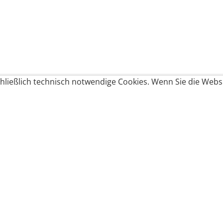
ließlich technisch notwendige Cookies. Wenn Sie die Websi
Produkte bestellen
Produkte
Zahlungsbedingungen &
Brote
Brötchen
Süßes