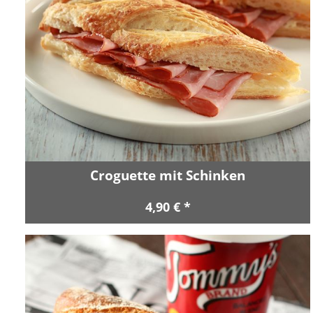
Croguette mit Schinken
4,90 € *