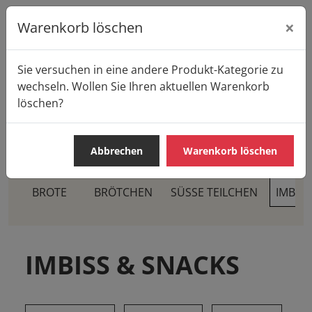
×
Warenkorb löschen
Sie versuchen in eine andere Produkt-Kategorie zu
Startseite
Produkte
Casa Pane
wechseln. Wollen Sie Ihren aktuellen Warenkorb
IMBISS & SNACKS
Focaccia
löschen?
Abbrechen
Warenkorb löschen
BROTE
BRÖTCHEN
SÜSSE TEILCHEN
IMBIS
IMBISS & SNACKS