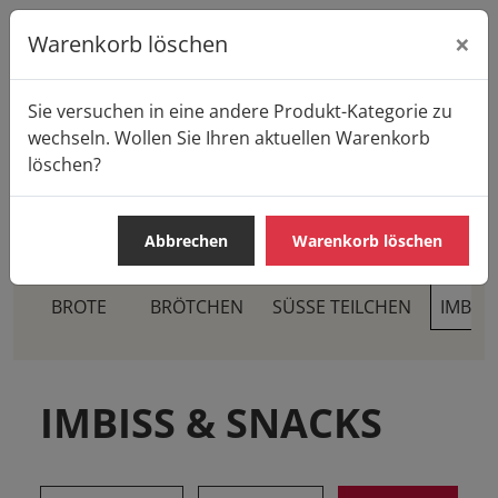
×
Warenkorb löschen
Sie versuchen in eine andere Produkt-Kategorie zu
Startseite
Produkte
Casa Pane
wechseln. Wollen Sie Ihren aktuellen Warenkorb
IMBISS & SNACKS
Belegte Brote
löschen?
Abbrechen
Warenkorb löschen
BROTE
BRÖTCHEN
SÜSSE TEILCHEN
IMBIS
IMBISS & SNACKS