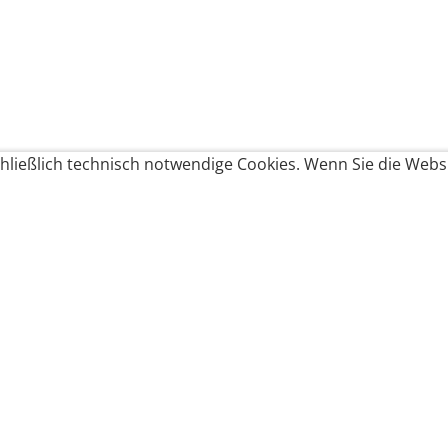
ließlich technisch notwendige Cookies. Wenn Sie die Websi
Produkte bestellen
Produkte
Zahlungsbedingungen &
Brote
Brötchen
Süßes