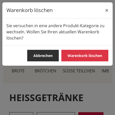
×
Warenkorb löschen
Sie versuchen in eine andere Produkt-Kategorie zu
Startseite
Produkte
Casa Pane
wechseln. Wollen Sie Ihren aktuellen Warenkorb
HEISSGETRÄNKE
Tee
löschen?
Abbrechen
Warenkorb löschen
BROTE
BRÖTCHEN
SÜSSE TEILCHEN
IMBIS
HEISSGETRÄNKE