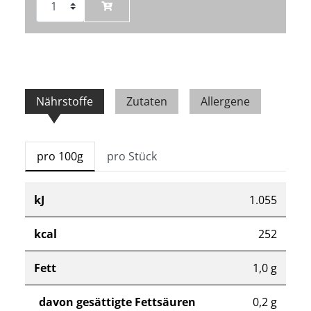
Nährstoffe
Zutaten
Allergene
pro 100g
pro Stück
kJ
1.055
kcal
252
Fett
1,0 g
davon gesättigte Fettsäuren
0,2 g