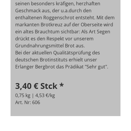
seinen besonders kräfigen, herzhaften
Geschmack aus, der u.a.durch den
enthaltenen Roggenschrot entsteht. Mit dem
markanten Brotkreuz auf der Oberseite wird
ein altes Brauchtum sichtbar: Als Art Segen
drückt es den Respekt vor unserem
Grundnahrungsmittel Brot aus.
Bei der aktuellen Qualitätsprüfung des
deutschen Brotinstituts erhielt unser
Erlanger Bergbrot das Prädikat "Sehr gut".
3,40 €
Stck
*
0,75 kg | 4,53 €/kg
Art. Nr: 606