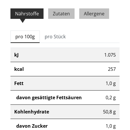
Nährstoffe
Zutaten
Allergene
pro 100g
pro Stück
kJ
1.075
kcal
257
Fett
1,0 g
davon gesättigte Fettsäuren
0,2 g
Kohlenhydrate
50,8 g
davon Zucker
1,0 g