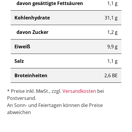
davon gesättigte Fettsäuren
1,1 g
Kohlenhydrate
31,1 g
davon Zucker
1,2 g
Eiweiß
9,9 g
Salz
1,1 g
Broteinheiten
2,6 BE
* Preise inkl. MwSt., zzgl.
Versandkosten
bei
Postversand.
An Sonn- und Feiertagen können die Preise
abweichen