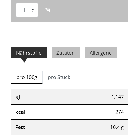
Nährstoffe
Zutaten
Allergene
pro 100g
pro Stück
kJ
1.147
kcal
274
Fett
10,4 g