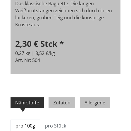
Das klassische Baguette. Die langen
Weißbrotstangen zeichnen sich durch ihren
lockeren, groben Teig und die knusprige
Kruste aus.
2,30 €
Stck
*
0,27 kg | 8,52 €/kg
Art. Nr: 504
Nährstoffe
Zutaten
Allergene
pro 100g
pro Stück