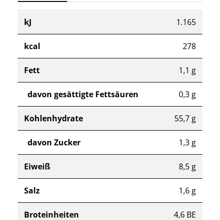
kJ
1.165
kcal
278
Fett
1,1 g
davon gesättigte Fettsäuren
0,3 g
Kohlenhydrate
55,7 g
davon Zucker
1,3 g
Eiweiß
8,5 g
Salz
1,6 g
Broteinheiten
4,6 BE