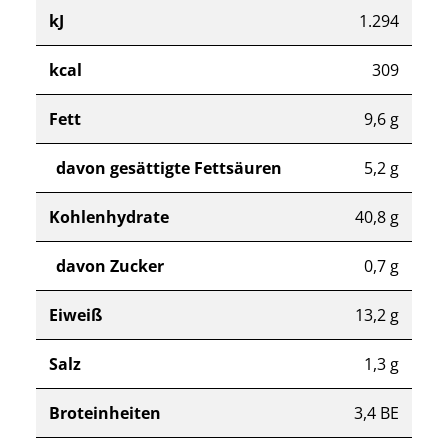
kJ
1.294
kcal
309
Fett
9,6 g
davon gesättigte Fettsäuren
5,2 g
Kohlenhydrate
40,8 g
davon Zucker
0,7 g
Eiweiß
13,2 g
Salz
1,3 g
Broteinheiten
3,4 BE