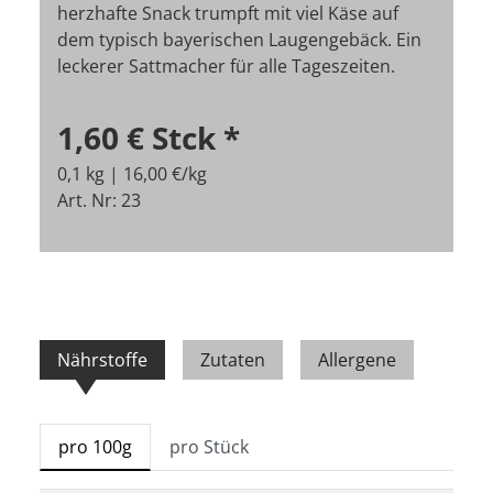
herzhafte Snack trumpft mit viel Käse auf
dem typisch bayerischen Laugengebäck. Ein
leckerer Sattmacher für alle Tageszeiten.
1,60 €
Stck
*
0,1 kg | 16,00 €/kg
Art. Nr: 23
Nährstoffe
Zutaten
Allergene
pro 100g
pro Stück