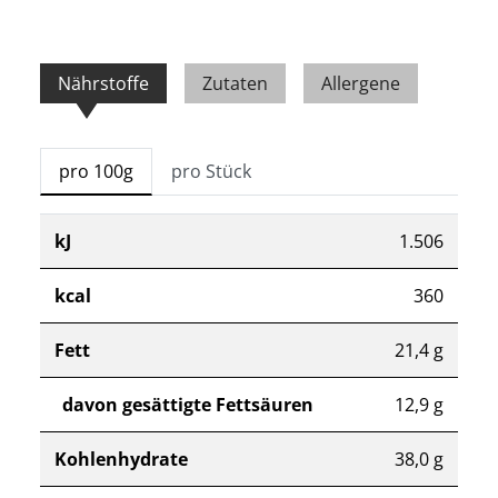
Nährstoffe
Zutaten
Allergene
pro 100g
pro Stück
kJ
1.506
kcal
360
Fett
21,4 g
davon gesättigte Fettsäuren
12,9 g
Kohlenhydrate
38,0 g