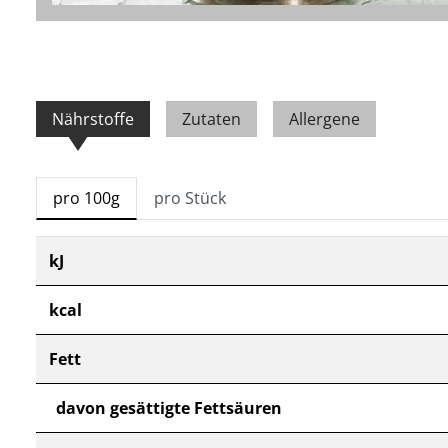
Nährstoffe
Zutaten
Allergene
pro 100g
pro Stück
kJ
kcal
Fett
davon gesättigte Fettsäuren