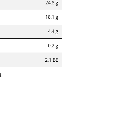
24,8 g
18,1 g
4,4 g
0,2 g
2,1 BE
.