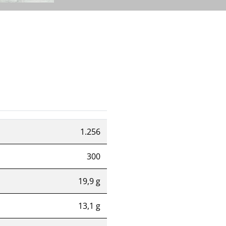
1.256
300
19,9 g
13,1 g