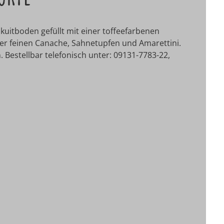
kuitboden gefüllt mit einer toffeefarbenen
er feinen Canache, Sahnetupfen und Amarettini.
. Bestellbar telefonisch unter: 09131-7783-22,