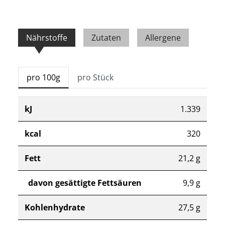
Nährstoffe
Zutaten
Allergene
pro 100g
pro Stück
kJ
1.339
kcal
320
Fett
21,2 g
davon gesättigte Fettsäuren
9,9 g
Kohlenhydrate
27,5 g