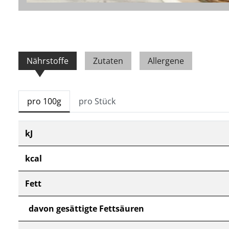
Nährstoffe
Zutaten
Allergene
pro 100g
pro Stück
kJ
kcal
Fett
davon gesättigte Fettsäuren