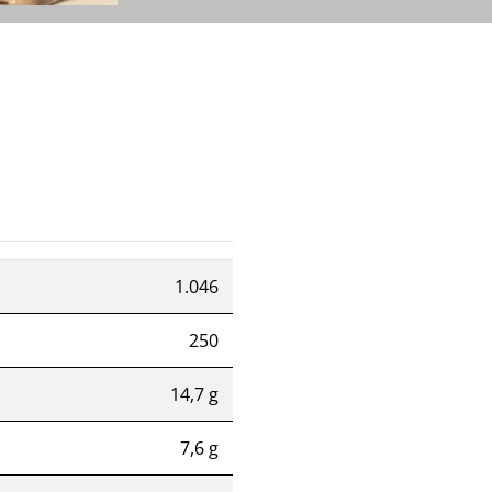
1.046
250
14,7 g
7,6 g