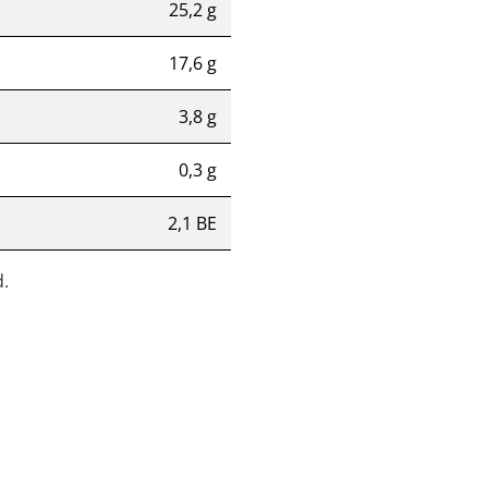
25,2 g
17,6 g
3,8 g
0,3 g
2,1 BE
.