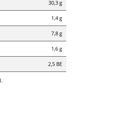
30,3 g
1,4 g
7,8 g
1,6 g
2,5 BE
.