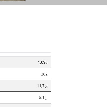
1.096
262
11,7 g
5,1 g