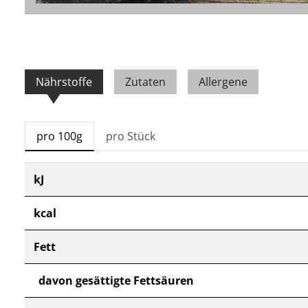
Nährstoffe
Zutaten
Allergene
pro 100g
pro Stück
kJ
kcal
Fett
davon gesättigte Fettsäuren