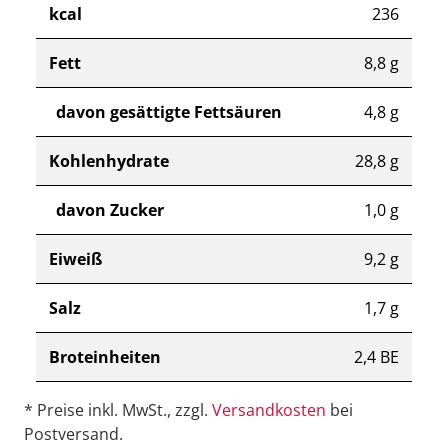
kcal
236
Fett
8,8 g
davon gesättigte Fettsäuren
4,8 g
Kohlenhydrate
28,8 g
davon Zucker
1,0 g
Eiweiß
9,2 g
Salz
1,7 g
Broteinheiten
2,4 BE
* Preise inkl. MwSt., zzgl.
Versandkosten
bei
Postversand.