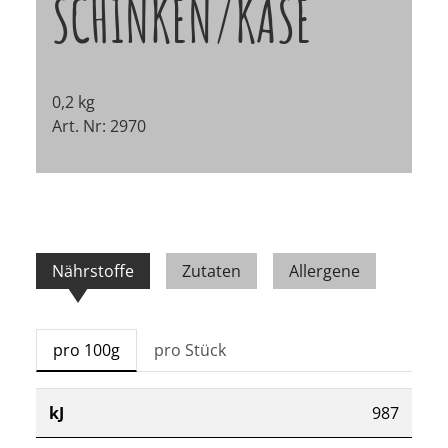
SCHINKEN/KÄSE
0,2 kg
Art. Nr: 2970
Nährstoffe
Zutaten
Allergene
pro 100g
pro Stück
kJ
987