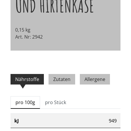
UND HIRTENKÄSE
0,15 kg
Art. Nr: 2942
Nährstoffe
Zutaten
Allergene
pro 100g
pro Stück
kJ
949