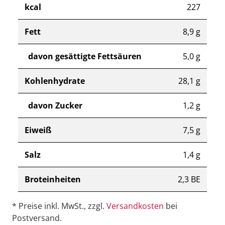
kcal
227
Fett
8,9 g
davon gesättigte Fettsäuren
5,0 g
Kohlenhydrate
28,1 g
davon Zucker
1,2 g
Eiweiß
7,5 g
Salz
1,4 g
Broteinheiten
2,3 BE
* Preise inkl. MwSt., zzgl.
Versandkosten
bei
Postversand.