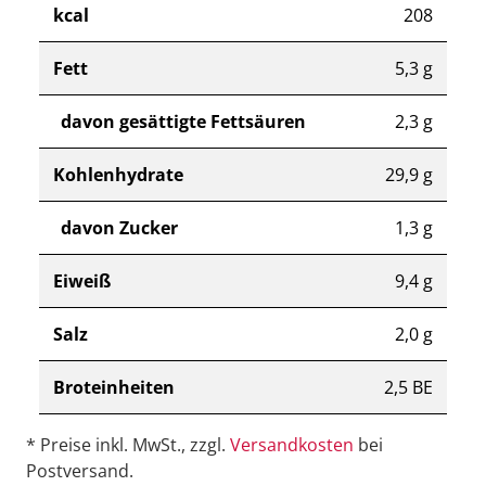
kcal
208
Fett
5,3 g
davon gesättigte Fettsäuren
2,3 g
Kohlenhydrate
29,9 g
davon Zucker
1,3 g
Eiweiß
9,4 g
Salz
2,0 g
Broteinheiten
2,5 BE
* Preise inkl. MwSt., zzgl.
Versandkosten
bei
Postversand.