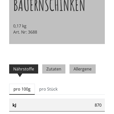
BAUERNSCHINKEN
0,17 kg
Art. Nr: 3688
Nährstoffe
Zutaten
Allergene
pro 100g
pro Stück
kJ
870