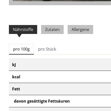
Nährstoffe
Zutaten
Allergene
pro 100g
pro Stück
kJ
kcal
Fett
davon gesättigte Fettsäuren