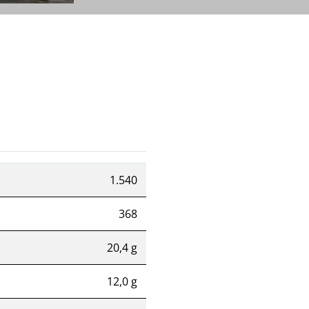
1.540
368
20,4 g
12,0 g