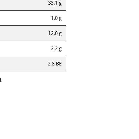
33,1 g
1,0 g
12,0 g
2,2 g
2,8 BE
.