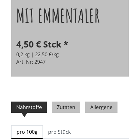
MIT EMMENTALER
4,50 €
Stck
*
0,2 kg | 22,50 €/kg
Art. Nr: 2947
Nährstoffe
Zutaten
Allergene
pro 100g
pro Stück