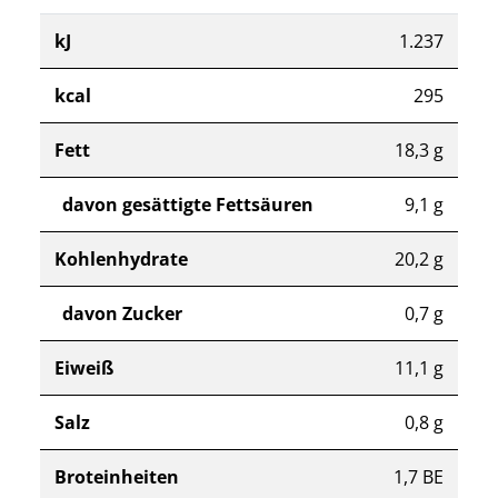
kJ
1.237
kcal
295
Fett
18,3 g
davon gesättigte Fettsäuren
9,1 g
Kohlenhydrate
20,2 g
davon Zucker
0,7 g
Eiweiß
11,1 g
Salz
0,8 g
Broteinheiten
1,7 BE