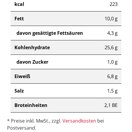
kcal
223
Fett
10,0 g
davon gesättigte Fettsäuren
4,3 g
Kohlenhydrate
25,6 g
davon Zucker
1,0 g
Eiweiß
6,8 g
Salz
1,5 g
Broteinheiten
2,1 BE
* Preise inkl. MwSt., zzgl.
Versandkosten
bei
Postversand.