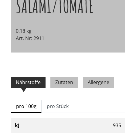
SALAMI/TOMATE
0,18 kg
Art. Nr: 2911
Nährstoffe
Zutaten
Allergene
pro 100g
pro Stück
kJ
935