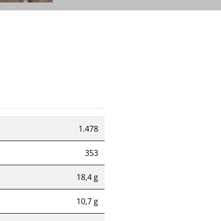
1.478
353
18,4 g
10,7 g