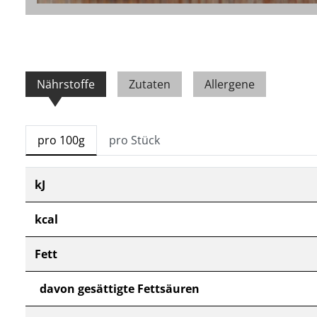
Nährstoffe
Zutaten
Allergene
pro 100g
pro Stück
kJ
kcal
Fett
davon gesättigte Fettsäuren