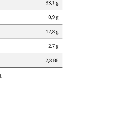
33,1 g
0,9 g
12,8 g
2,7 g
2,8 BE
.