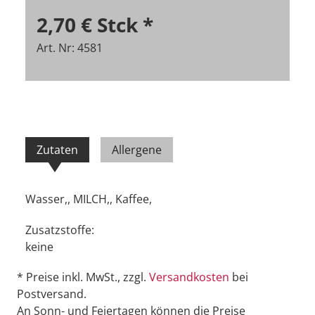
2,70 €
Stck
*
Art. Nr: 4581
Zutaten
Allergene
Wasser,, MILCH,, Kaffee,
Zusatzstoffe:
keine
* Preise inkl. MwSt., zzgl.
Versandkosten
bei
Postversand.
An Sonn- und Feiertagen können die Preise