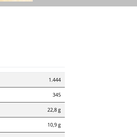
1.444
345
22,8 g
10,9 g