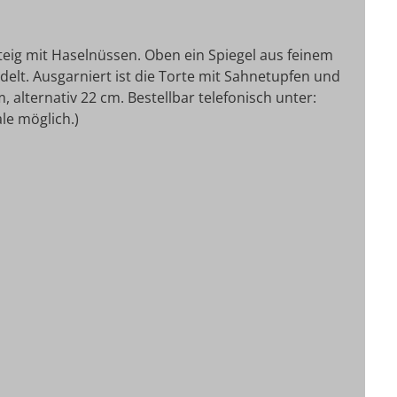
rteig mit Haselnüssen. Oben ein Spiegel aus feinem
delt. Ausgarniert ist die Torte mit Sahnetupfen und
, alternativ 22 cm.
Bestellbar telefonisch unter:
le möglich.)