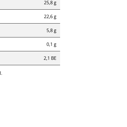
25,8 g
22,6 g
5,8 g
0,1 g
2,1 BE
.