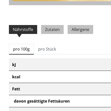
Nährstoffe
Zutaten
Allergene
pro 100g
pro Stück
kJ
kcal
Fett
davon gesättigte Fettsäuren