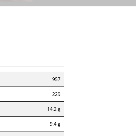
957
229
14,2 g
9,4 g