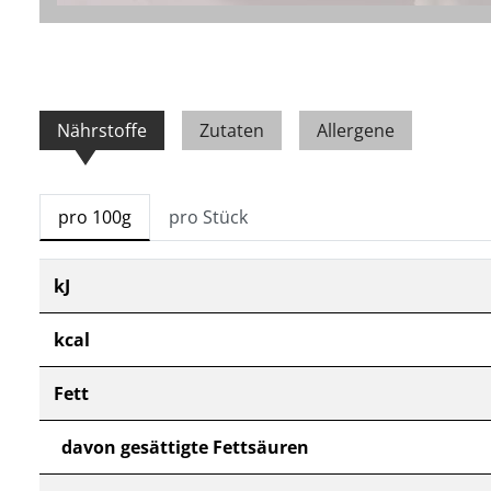
Nährstoffe
Zutaten
Allergene
pro 100g
pro Stück
kJ
kcal
Fett
davon gesättigte Fettsäuren