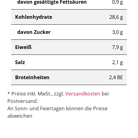
davon gesättigte Fettsäuren
0,9 g
Kohlenhydrate
28,6 g
davon Zucker
3,0 g
Eiweiß
7,9 g
Salz
2,1 g
Broteinheiten
2,4 BE
* Preise inkl. MwSt., zzgl.
Versandkosten
bei
Postversand.
An Sonn- und Feiertagen können die Preise
abweichen