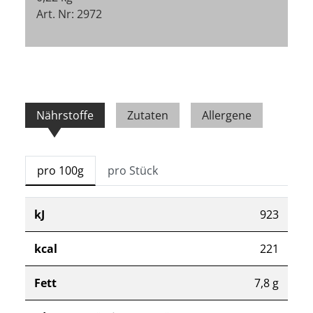
Art. Nr: 2972
Nährstoffe
Zutaten
Allergene
pro 100g
pro Stück
kJ
923
kcal
221
Fett
7,8 g